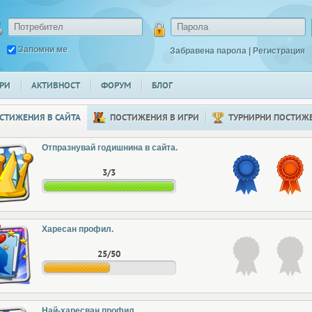
Запомни ме
Забравена парола
|
Регистрация
РИ
АКТИВНОСТ
ФОРУМ
БЛОГ
СТИЖЕНИЯ В САЙТА
ПОСТИЖЕНИЯ В ИГРИ
ТУРНИРНИ ПОСТИЖ
Отпразнувай годишнина в сайта.
3/3
Харесан профил.
25/50
Най-харесван профил.