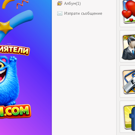
Албум(1)
Изпрати съобщение