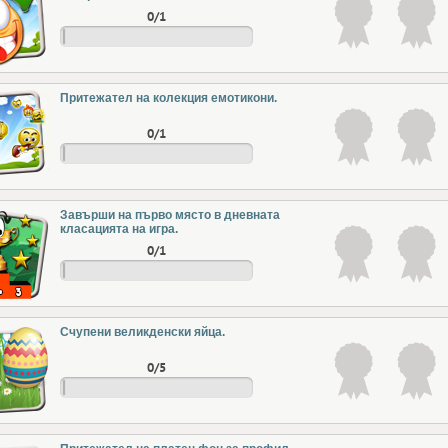
0/1
Притежател на колекция емотикони.
0/1
Завърши на първо място в дневната
класацията на игра.
0/1
Счупени великденски яйца.
0/5