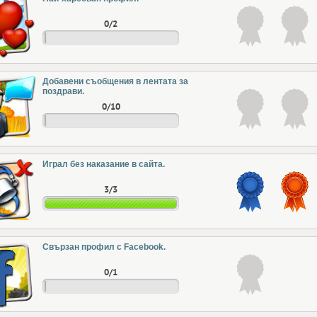
0/2
Добавени съобщения в лентата за
поздрави.
0/10
Играл без наказание в сайта.
3/3
Свързан профил с Facebook.
0/1