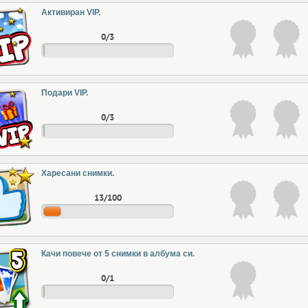
Активиран VIP.
0/3
Подари VIP.
0/3
Харесани снимки.
13/100
Качи повече от 5 снимки в албума си.
0/1