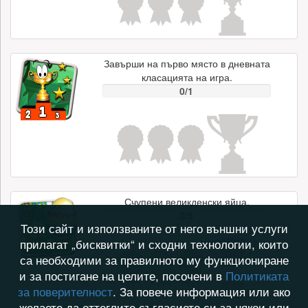
Завърши на първо място в дневната
класацията на игра.
0/1
Счупени великденски яйца.
0/5
Този сайт и използваните от него външни услуги
прилагат „бисквитки“ и сходни технологии, които
са необходими за правилното му функциониране
и за постигане на целите, посочени в
Политиката
за поверителност
. За повече информация или ако
желаете да оттеглите съгласието си за някои или