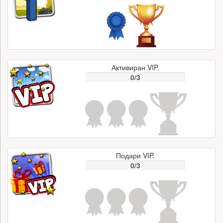
Активиран VIP.
0/3
Подари VIP.
0/3