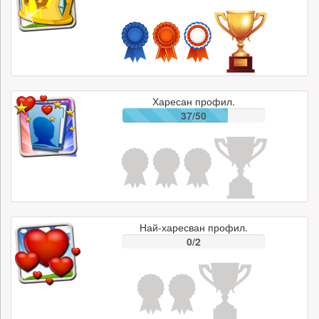
Харесан профил.
37/50
Най-харесван профил.
0/2