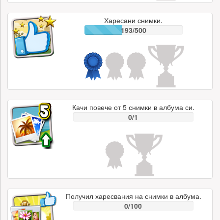
Харесани снимки.
193/500
Качи повече от 5 снимки в албума си.
0/1
Получил харесвания на снимки в албума.
0/100