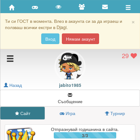
Приятели
Хронология на игри
×
Ти си ГОСТ в момента. Влез в акаунта си за да играеш и
ползваш всички екстри в Djagi.
Активност
Вход
Нямам акаунт
Постижения
29
Подаръците на jabito1985
Картичките на jabito1985
Блокирай jabito1985
Назад
jabito1985
Съобщение
Сайт
Игра
Турнир
Отпразнувай годишнина в сайта.
3/3