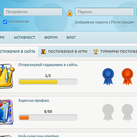
Запомни ме
Забравена парола
|
Регистрация
РИ
АКТИВНОСТ
ФОРУМ
БЛОГ
СТИЖЕНИЯ В САЙТА
ПОСТИЖЕНИЯ В ИГРИ
ТУРНИРНИ ПОСТИЖ
Отпразнувай годишнина в сайта.
2/3
Харесан профил.
8/50
Най-харесван профил.