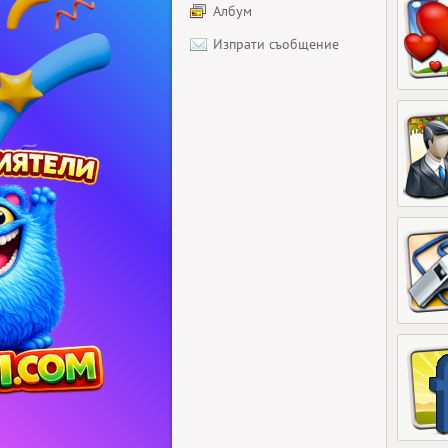
Албум
Изпрати съобщение