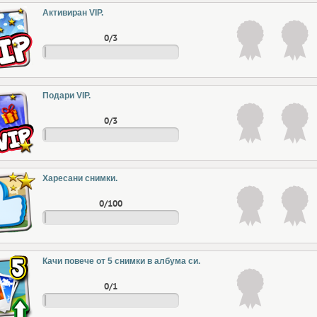
Активиран VIP.
0/3
Подари VIP.
0/3
Харесани снимки.
0/100
Качи повече от 5 снимки в албума си.
0/1