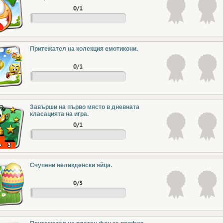
0/1
Притежател на колекция емотикони.
0/1
Завърши на първо място в дневната
класацията на игра.
0/1
Счупени великденски яйца.
0/5