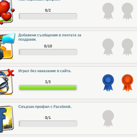
0/2
Добавени съобщения в лентата за
поздрави.
0/10
Играл без наказание в сайта.
3/3
Свързан профил с Facebook.
0/1