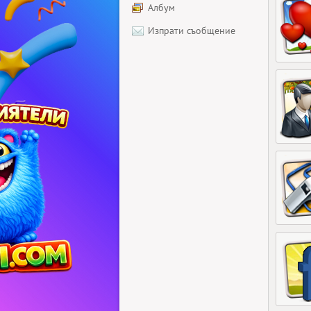
Албум
Изпрати съобщение