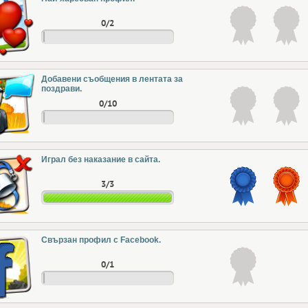
0/2
Добавени съобщения в лентата за
поздрави.
0/10
Играл без наказание в сайта.
3/3
Свързан профил с Facebook.
0/1