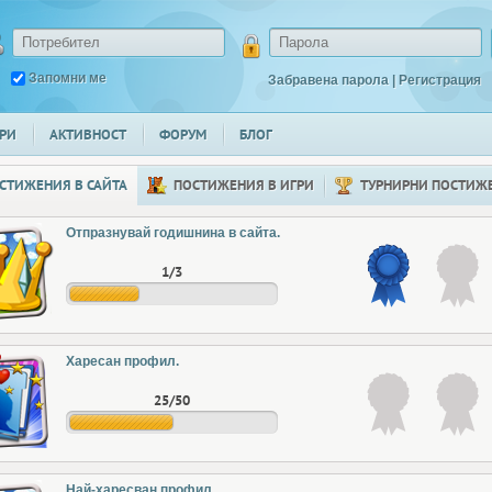
Запомни ме
Забравена парола
|
Регистрация
РИ
АКТИВНОСТ
ФОРУМ
БЛОГ
СТИЖЕНИЯ В САЙТА
ПОСТИЖЕНИЯ В ИГРИ
ТУРНИРНИ ПОСТИЖ
Отпразнувай годишнина в сайта.
1/3
Харесан профил.
25/50
Най-харесван профил.