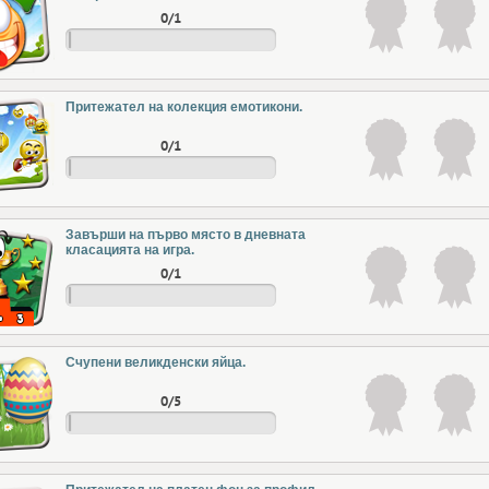
0/1
Притежател на колекция емотикони.
0/1
Завърши на първо място в дневната
класацията на игра.
0/1
Счупени великденски яйца.
0/5