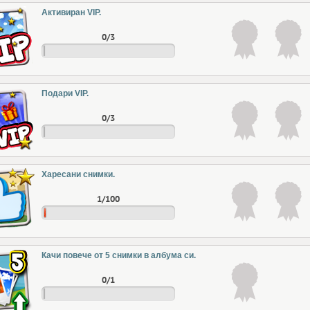
Активиран VIP.
0/3
Подари VIP.
0/3
Харесани снимки.
1/100
Качи повече от 5 снимки в албума си.
0/1