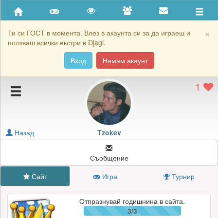
Приятели
Хронология на игри
×
Ти си ГОСТ в момента. Влез в акаунта си за да играеш и
ползваш всички екстри в Djagi.
Активност
Вход
Нямам акаунт
Постижения
1
Подаръците на Tzokev
Картичките на Tzokev
Блокирай Tzokev
Назад
Tzokev
Съобщение
Сайт
Игра
Турнир
Отпразнувай годишнина в сайта.
3/3