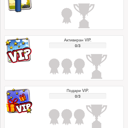
Активиран VIP.
0/3
Подари VIP.
0/3