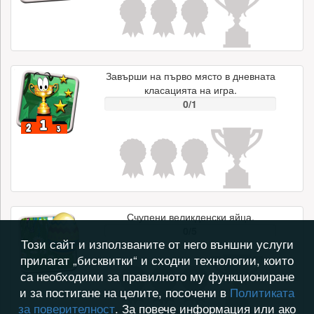
Завърши на първо място в дневната
класацията на игра.
0/1
Счупени великденски яйца.
0/5
Този сайт и използваните от него външни услуги
прилагат „бисквитки“ и сходни технологии, които
са необходими за правилното му функциониране
и за постигане на целите, посочени в
Политиката
за поверителност
. За повече информация или ако