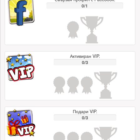
0/1
Активиран VIP.
0/3
Подари VIP.
0/3