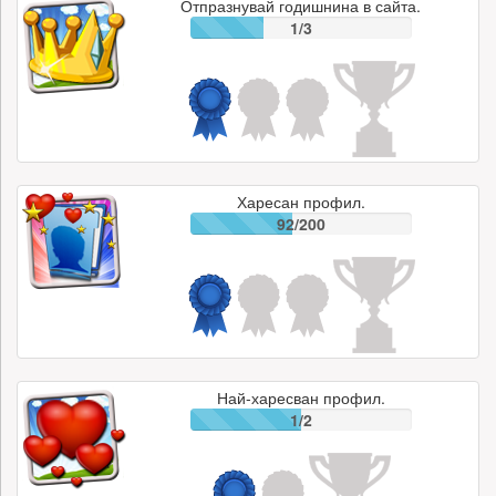
Отпразнувай годишнина в сайта.
1/3
Харесан профил.
92/200
Най-харесван профил.
1/2