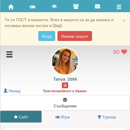
Приятели
Хронология на игри
×
Ти си ГОСТ в момента. Влез в акаунта си за да играеш и
ползваш всички екстри в Djagi.
Активност
Вход
Нямам акаунт
Постижения
90
Подаръците на Tanya_2099
Картичките на Tanya_2099
Блокирай Tanya_2099
Tanya_2099
Назад
Този потребител е баннат
Съобщение
Сайт
Игра
Турнир