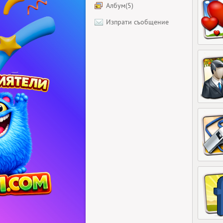
Албум(5)
Изпрати съобщение