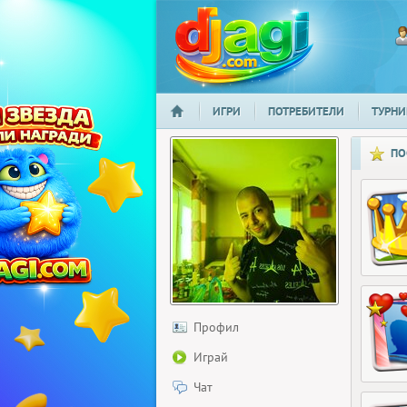
ИГРИ
ПОТРЕБИТЕЛИ
ТУРНИ
НАЧАЛО
djagi.com
ПО
Профил
Играй
Чат