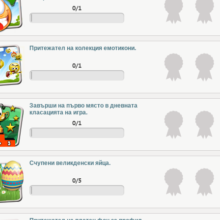
0/1
Притежател на колекция емотикони.
0/1
Завърши на първо място в дневната
класацията на игра.
0/1
Счупени великденски яйца.
0/5