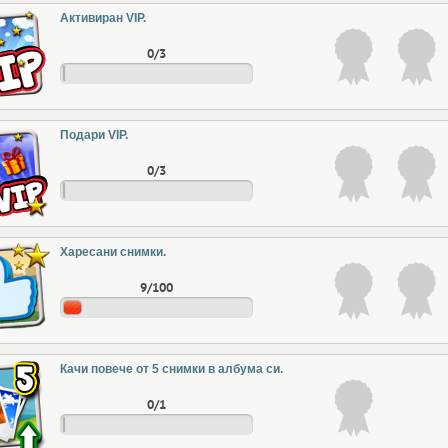
Активиран VIP.
0/3
Подари VIP.
0/3
Харесани снимки.
9/100
Качи повече от 5 снимки в албума си.
0/1