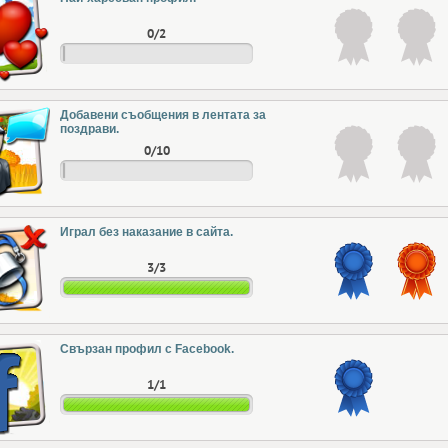
0/2
Добавени съобщения в лентата за
поздрави.
0/10
Играл без наказание в сайта.
3/3
Свързан профил с Facebook.
1/1