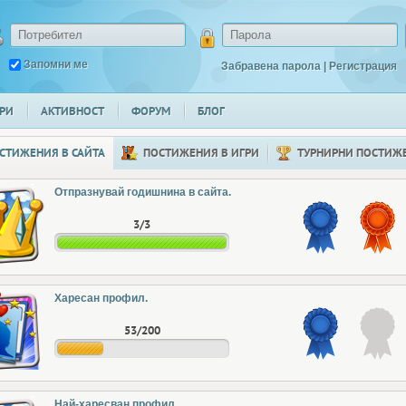
Запомни ме
Забравена парола
|
Регистрация
РИ
АКТИВНОСТ
ФОРУМ
БЛОГ
СТИЖЕНИЯ В САЙТА
ПОСТИЖЕНИЯ В ИГРИ
ТУРНИРНИ ПОСТИЖ
Отпразнувай годишнина в сайта.
3/3
Харесан профил.
53/200
Най-харесван профил.