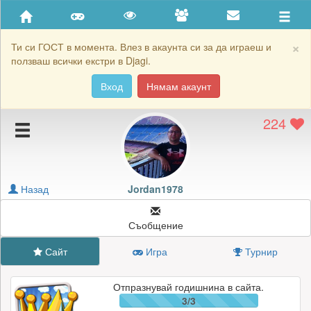
Приятели
Хронология на игри
×
Ти си ГОСТ в момента. Влез в акаунта си за да играеш и
ползваш всички екстри в Djagi.
Активност
Вход
Нямам акаунт
Постижения
224
Подаръците на Jordan1978
Картичките на Jordan1978
Блокирай Jordan1978
Назад
Jordan1978
Съобщение
Сайт
Игра
Турнир
Отпразнувай годишнина в сайта.
3/3