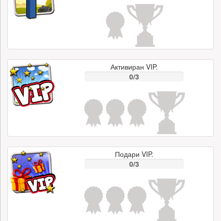
Активиран VIP.
0/3
Подари VIP.
0/3