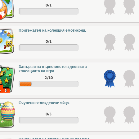
0/1
Притежател на колекция емотикони.
0/1
Завърши на първо място в дневната
класацията на игра.
2/10
Счупени великденски яйца.
0/5