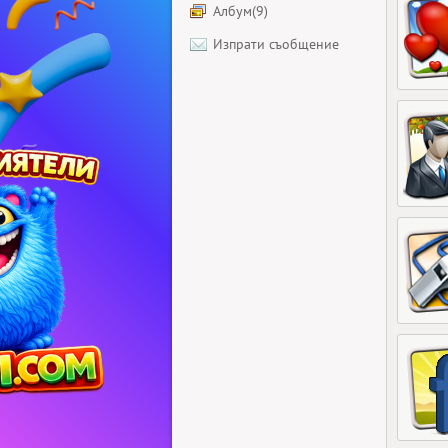
Албум(9)
Изпрати съобщение