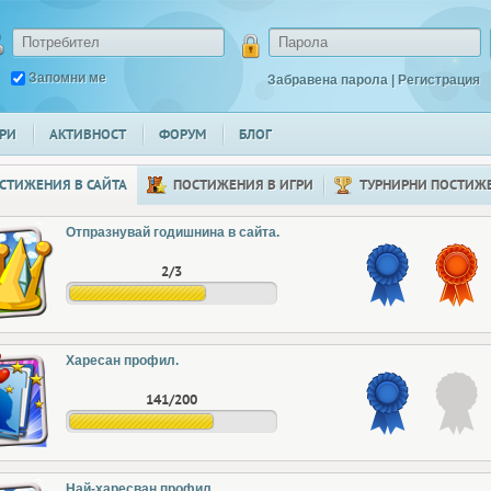
Запомни ме
Забравена парола
|
Регистрация
РИ
АКТИВНОСТ
ФОРУМ
БЛОГ
СТИЖЕНИЯ В САЙТА
ПОСТИЖЕНИЯ В ИГРИ
ТУРНИРНИ ПОСТИЖ
Отпразнувай годишнина в сайта.
2/3
Харесан профил.
141/200
Най-харесван профил.