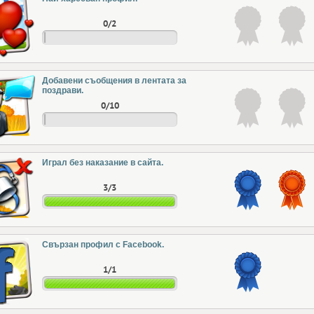
0/2
Добавени съобщения в лентата за
поздрави.
0/10
Играл без наказание в сайта.
3/3
Свързан профил с Facebook.
1/1