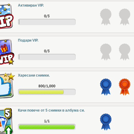
Активиран VIP.
0/3
Подари VIP.
0/3
Харесани снимки.
800/1,000
Качи повече от 5 снимки в албума си.
1/1