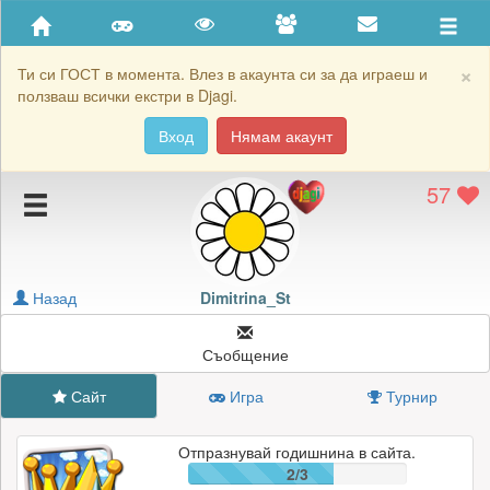
Приятели
Хронология на игри
×
Ти си ГОСТ в момента. Влез в акаунта си за да играеш и
ползваш всички екстри в Djagi.
Активност
Вход
Нямам акаунт
Постижения
57
Подаръците на Dimitrina_St
Картичките на Dimitrina_St
Блокирай Dimitrina_St
Назад
Dimitrina_St
Съобщение
Сайт
Игра
Турнир
Отпразнувай годишнина в сайта.
2/3