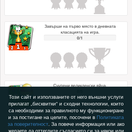
Завърши на първо място в дневната
класацията на игра.
0/1
Счупени великденски яйца.
0/5
Този сайт и използваните от него външни услуги
прилагат „бисквитки“ и сходни технологии, които
са необходими за правилното му функциониране
и за постигане на целите, посочени в
Политиката
за поверителност
. За повече информация или ако
желаете да оттеглите съгласието си за някои или