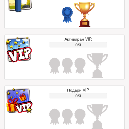
Активиран VIP.
0/3
Подари VIP.
0/3