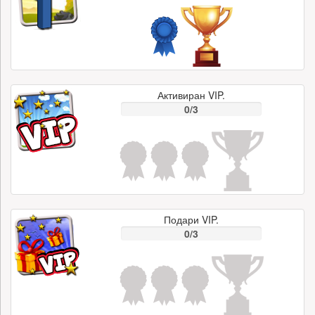
Активиран VIP.
0/3
Подари VIP.
0/3