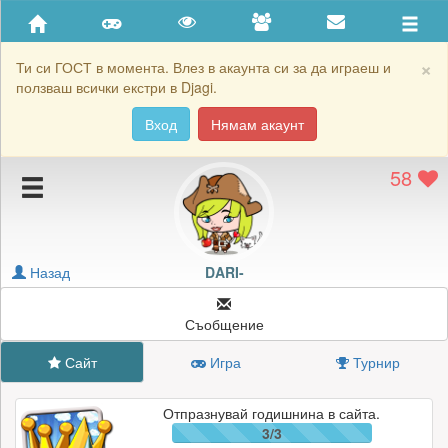
Приятели
Хронология на игри
×
Ти си ГОСТ в момента. Влез в акаунта си за да играеш и
ползваш всички екстри в Djagi.
Активност
Вход
Нямам акаунт
Постижения
58
Подаръците на DARI-
Картичките на DARI-
Блокирай DARI-
Назад
DARI-
Съобщение
Сайт
Игра
Турнир
Отпразнувай годишнина в сайта.
3/3