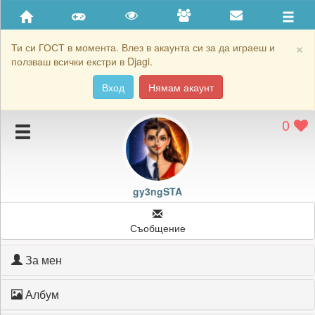
Приятели
Хронология на игри
×
Ти си ГОСТ в момента. Влез в акаунта си за да играеш и
ползваш всички екстри в Djagi.
Активност
Вход
Нямам акаунт
Постижения
0
Подаръците на gy3ngSTA
Картичките на gy3ngSTA
Блокирай gy3ngSTA
gy3ngSTA
Съобщение
За мен
Албум