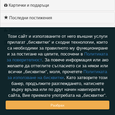
Картички и подаръци
Последни постижения
Моите игри
Този сайт и използваните от него външни услуги
прилагат „бисквитки“ и сходни технологии, които
Хронология на игри
са необходими за правилното му функциониране
и за постигане на целите, посочени в
Политиката
за поверителност
. За повече информация или ако
желаете да оттеглите съгласието си за някои или
всички „бисквитки“, моля, прочетете
Политиката
за използване на бисквитки
. Като затворите този
банер, продължите разглеждането, натиснете
върху връзка или по друг начин навигирате в
сайта, Вие приемате употребата на „бисквитки“.
Разбрах