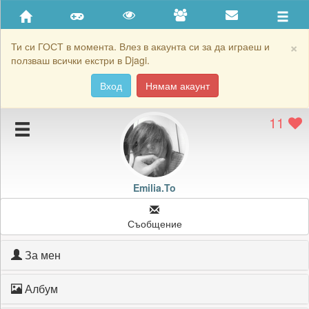
Приятели
Хронология на игри
×
Ти си ГОСТ в момента. Влез в акаунта си за да играеш и
ползваш всички екстри в Djagi.
Активност
Вход
Нямам акаунт
Постижения
11
Подаръците на Emilia.To
Картичките на Emilia.To
Блокирай Emilia.To
Emilia.To
Съобщение
За мен
Албум