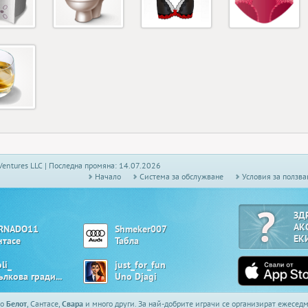
Ventures LLC | Последна промяна: 14.07.2026
Начало
Системa за обслужване
Условия за ползва
ЗД
АК
RNADO11
Shmeker007
ЕК
нтасе
Табла
li_
just_for_fun
Ябълкова градина
Uno Djagi
то
Белот
, Сантасе,
Свара
и много други. За най-добрите играчи се организират ежесе