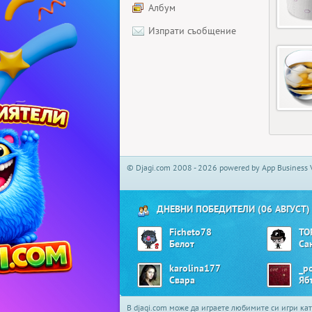
Албум
Изпрати съобщение
© Djagi.com 2008 - 2026 powered by App Business 
ДНЕВНИ ПОБЕДИТЕЛИ (06 АВГУСТ)
Ficheto78
TO
Белот
Са
karolina177
_po
Свара
В djagi.com може да играете любимите си игри ка