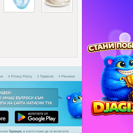
не
Privacy Policy
Правила
Реклама
РАВЕЙ!
О ИМАШ ВЪПРОСИ КЪМ
ИПА НА САЙТА НАТИСНИ ТУК
дмични
Турнири
, в които може да се включите.