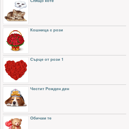
Спящо коте
Кошница с рози
Сърце от рози 1
Честит Рожден ден
Обичам те