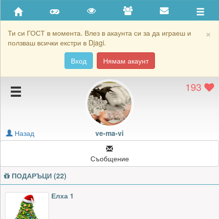
Приятели
Хронология на игри
×
Ти си ГОСТ в момента. Влез в акаунта си за да играеш и
ползваш всички екстри в Djagi.
Активност
Вход
Нямам акаунт
Постижения
193
Подаръците на ve-ma-vi
Картичките на ve-ma-vi
Блокирай ve-ma-vi
Назад
ve-ma-vi
Съобщение
ПОДАРЪЦИ (22)
Елха 1