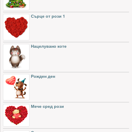
Сърце от рози 1
Нацелувано коте
Рожден ден
Мече сред рози