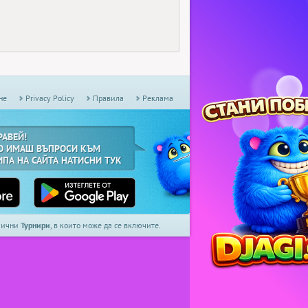
не
Privacy Policy
Правила
Реклама
РАВЕЙ!
О ИМАШ ВЪПРОСИ КЪМ
ИПА НА САЙТА НАТИСНИ ТУК
дмични
Турнири
, в които може да се включите.