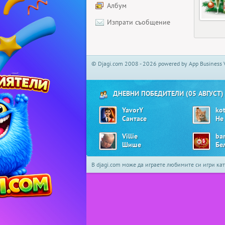
Албум
Изпрати съобщение
© Djagi.com 2008 - 2026 powered by App Business 
ДНЕВНИ ПОБЕДИТЕЛИ (05 АВГУСТ)
YavorY
ko
Сантасе
Villie
ba
Шише
В djagi.com може да играете любимите си игри ка