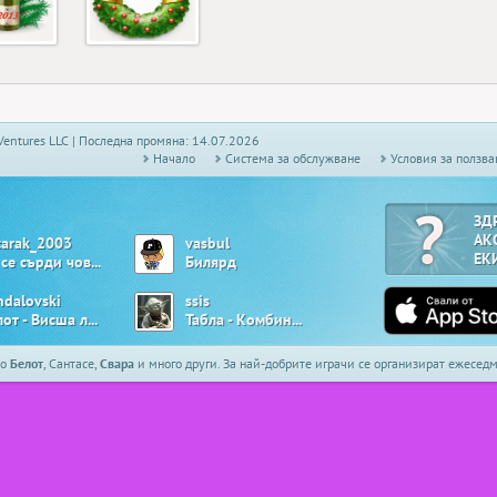
Ventures LLC | Последна промяна: 14.07.2026
Начало
Системa за обслужване
Условия за ползва
ЗД
АК
tarak_2003
vasbul
ЕК
Не се сърди човече
Билярд
ndalovski
ssis
Белот - Висша лига
Табла - Комбинирана
то
Белот
, Сантасе,
Свара
и много други. За най-добрите играчи се организират ежесе