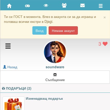
Приятели
Хронология на игри
×
Ти си ГОСТ в момента. Влез в акаунта си за да играеш и
ползваш всички екстри в Djagi.
Активност
Вход
Нямам акаунт
Постижения
3
Подаръците на soundware
Картичките на soundware
Блокирай soundware
Назад
soundware
Съобщение
ПОДАРЪЦИ (2)
Изненадващ подарък