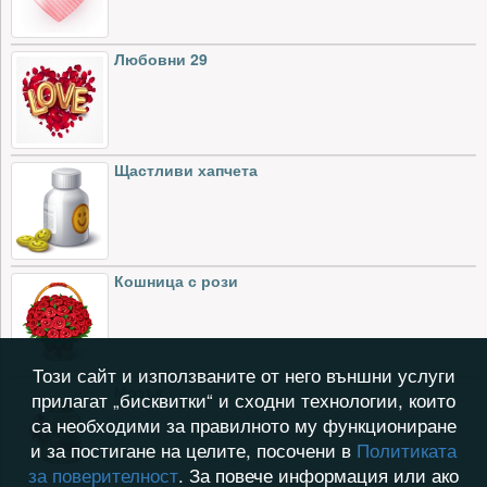
Любовни 29
Щастливи хапчета
Кошница с рози
Този сайт и използваните от него външни услуги
Мозък
прилагат „бисквитки“ и сходни технологии, които
са необходими за правилното му функциониране
и за постигане на целите, посочени в
Политиката
за поверителност
. За повече информация или ако