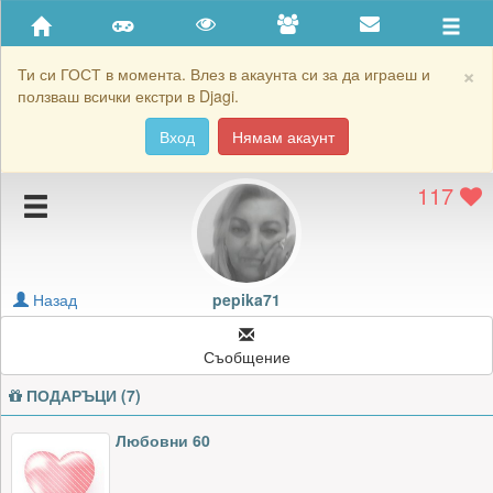
Приятели
Хронология на игри
×
Ти си ГОСТ в момента. Влез в акаунта си за да играеш и
ползваш всички екстри в Djagi.
Активност
Вход
Нямам акаунт
Постижения
117
Подаръците на pepika71
Картичките на pepika71
Блокирай pepika71
Назад
pepika71
Съобщение
ПОДАРЪЦИ (7)
Любовни 60