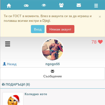
Приятели
Хронология на игри
×
Ти си ГОСТ в момента. Влез в акаунта си за да играеш и
ползваш всички екстри в Djagi.
Активност
Вход
Нямам акаунт
Постижения
78
Подаръците на ngogo55
Картичките на ngogo55
Блокирай ngogo55
Назад
ngogo55
Съобщение
ПОДАРЪЦИ (8)
Коледно коте