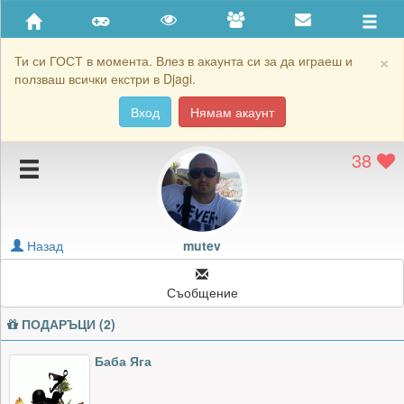
Приятели
Хронология на игри
×
Ти си ГОСТ в момента. Влез в акаунта си за да играеш и
ползваш всички екстри в Djagi.
Активност
Вход
Нямам акаунт
Постижения
38
Подаръците на mutev
Картичките на mutev
Блокирай mutev
Назад
mutev
Съобщение
ПОДАРЪЦИ (2)
Баба Яга