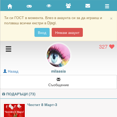
Приятели
Хронология на игри
×
Ти си ГОСТ в момента. Влез в акаунта си за да играеш и
ползваш всички екстри в Djagi.
Активност
Вход
Нямам акаунт
Постижения
327
Подаръците на milaasia
Картичките на milaasia
Блокирай milaasia
Назад
milaasia
Съобщение
ПОДАРЪЦИ (73)
Честит 8 Март-3