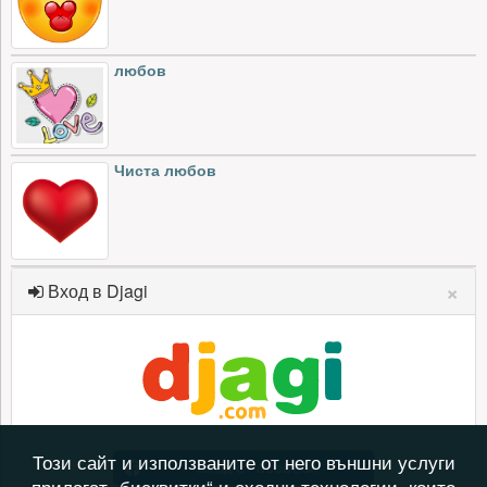
любов
Чиста любов
×
Вход в Djagi
Този сайт и използваните от него външни услуги
Вход с Facebook
прилагат „бисквитки“ и сходни технологии, които