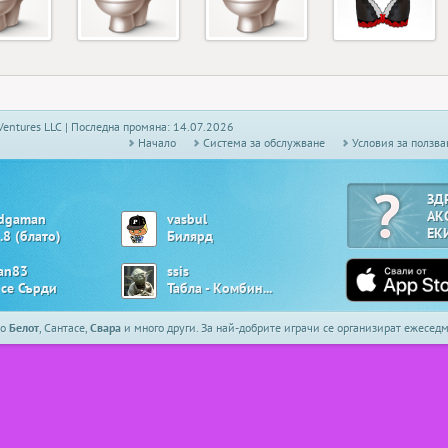
Ventures LLC | Последна промяна: 14.07.2026
Начало
Системa за обслужване
Условия за ползва
ЗД
АК
dgaman
vasbul
ЕК
.8 (блато)
Билярд
ian83
ssis
 се Сърди
Табла - Комбинирана
то
Белот
, Сантасе,
Свара
и много други. За най-добрите играчи се организират ежесе