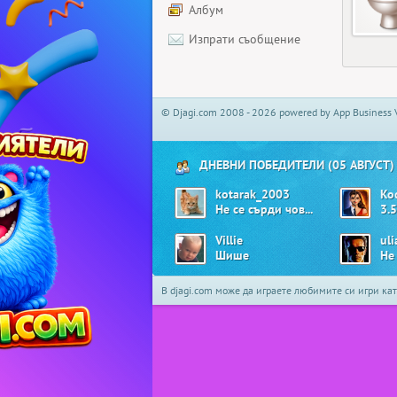
Албум
Изпрати съобщение
© Djagi.com 2008 - 2026 powered by App Business 
ДНЕВНИ ПОБЕДИТЕЛИ (05 АВГУСТ)
kotarak_2003
Ko
Не се сърди човече
3.5
Villie
ul
Шише
Не
В djagi.com може да играете любимите си игри ка