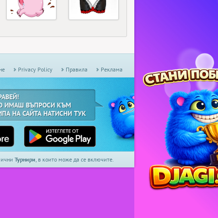
не
Privacy Policy
Правила
Реклама
РАВЕЙ!
О ИМАШ ВЪПРОСИ КЪМ
ИПА НА САЙТА НАТИСНИ ТУК
дмични
Турнири
, в които може да се включите.