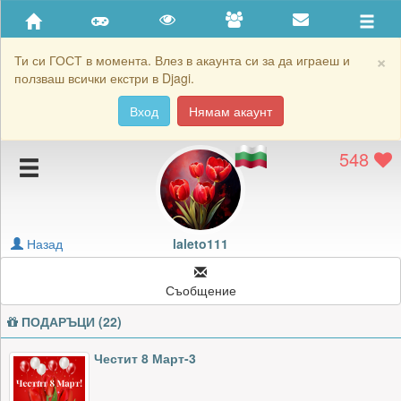
Приятели
Хронология на игри
×
Ти си ГОСТ в момента. Влез в акаунта си за да играеш и
ползваш всички екстри в Djagi.
Активност
Вход
Нямам акаунт
Постижения
548
Подаръците на laleto111
Картичките на laleto111
Блокирай laleto111
Назад
laleto111
Съобщение
ПОДАРЪЦИ (22)
Честит 8 Март-3