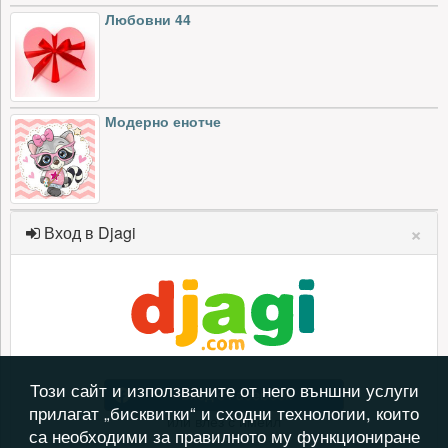
Любовни 44
Модерно енотче
×
Вход в Djagi
Този сайт и използваните от него външни услуги
Вход с Facebook
прилагат „бисквитки“ и сходни технологии, които
или влез с имейл
са необходими за правилното му функциониране