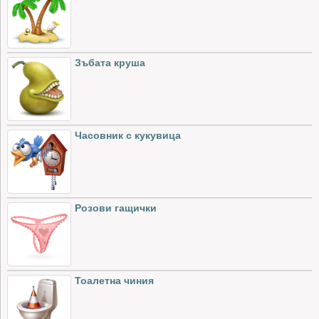
Зъбата круша
Часовник с кукувица
Розови гащички
Тоалетна чиния