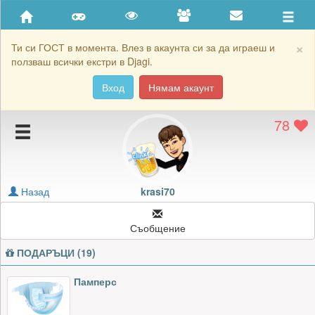
Приятели
Хронология на игри
×
Ти си ГОСТ в момента. Влез в акаунта си за да играеш и
ползваш всички екстри в Djagi.
Активност
Вход
Нямам акаунт
Постижения
78
Подаръците на krasi70
Картичките на krasi70
Блокирай krasi70
Назад
krasi70
Съобщение
ПОДАРЪЦИ (19)
Памперс