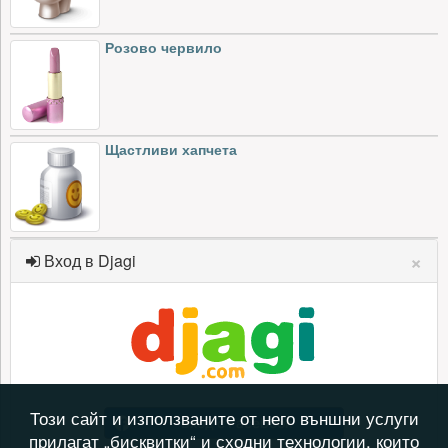
Розово червило
Щастливи хапчета
×
Вход в Djagi
Този сайт и използваните от него външни услуги
Вход с Facebook
прилагат „бисквитки“ и сходни технологии, които