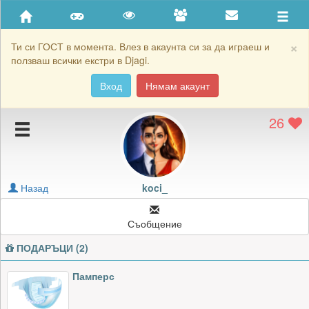
Приятели
Хронология на игри
×
Ти си ГОСТ в момента. Влез в акаунта си за да играеш и
ползваш всички екстри в Djagi.
Активност
Вход
Нямам акаунт
Постижения
26
Подаръците на koci_
Картичките на koci_
Блокирай koci_
Назад
koci_
Съобщение
ПОДАРЪЦИ (2)
Памперс