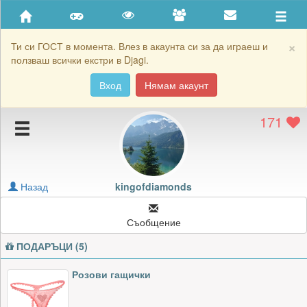
Приятели
Хронология на игри
×
Ти си ГОСТ в момента. Влез в акаунта си за да играеш и
ползваш всички екстри в Djagi.
Активност
Вход
Нямам акаунт
Постижения
171
Подаръците на kingofdiamonds
Картичките на kingofdiamonds
Блокирай kingofdiamonds
Назад
kingofdiamonds
Съобщение
ПОДАРЪЦИ (5)
Розови гащички