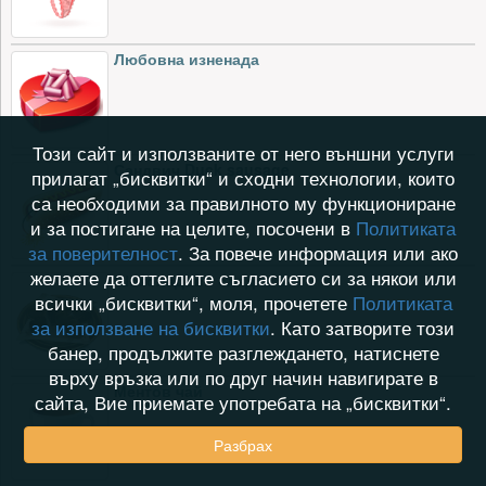
Любовна изненада
Този сайт и използваните от него външни услуги
Сандвич Duck sausage
прилагат „бисквитки“ и сходни технологии, които
са необходими за правилното му функциониране
и за постигане на целите, посочени в
Политиката
за поверителност
. За повече информация или ако
желаете да оттеглите съгласието си за някои или
Шоколадови сладки 5
всички „бисквитки“, моля, прочетете
Политиката
за използване на бисквитки
. Като затворите този
банер, продължите разглеждането, натиснете
върху връзка или по друг начин навигирате в
Ментов чай
сайта, Вие приемате употребата на „бисквитки“.
Разбрах