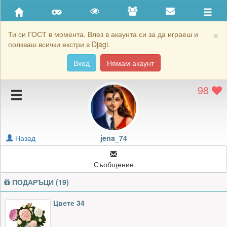
Приятели
Хронология на игри
×
Ти си ГОСТ в момента. Влез в акаунта си за да играеш и
ползваш всички екстри в Djagi.
Активност
Вход
Нямам акаунт
Постижения
98
Подаръците на jena_74
Картичките на jena_74
Блокирай jena_74
Назад
jena_74
Съобщение
ПОДАРЪЦИ (19)
Цвете 34