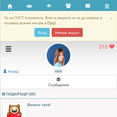
Приятели
Хронология на игри
×
Ти си ГОСТ в момента. Влез в акаунта си за да играеш и
ползваш всички екстри в Djagi.
Активност
Вход
Нямам акаунт
Постижения
215
Подаръците на iiiiiii
Картичките на iiiiiii
Блокирай iiiiiii
Назад
iiiiiii
Съобщение
ПОДАРЪЦИ (26)
Винаги твой