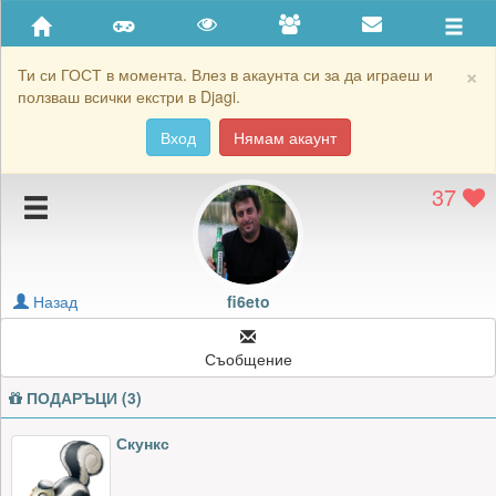
Приятели
Хронология на игри
×
Ти си ГОСТ в момента. Влез в акаунта си за да играеш и
ползваш всички екстри в Djagi.
Активност
Вход
Нямам акаунт
Постижения
37
Подаръците на fi6eto
Картичките на fi6eto
Блокирай fi6eto
Назад
fi6eto
Съобщение
ПОДАРЪЦИ (3)
Скункс