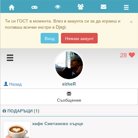
Приятели
Хронология на игри
×
Ти си ГОСТ в момента. Влез в акаунта си за да играеш и
ползваш всички екстри в Djagi.
Активност
Вход
Нямам акаунт
Постижения
28
Подаръците на eitheR
Картичките на eitheR
Блокирай eitheR
Назад
eitheR
Съобщение
ПОДАРЪЦИ (1)
кафе Сметаново сърце