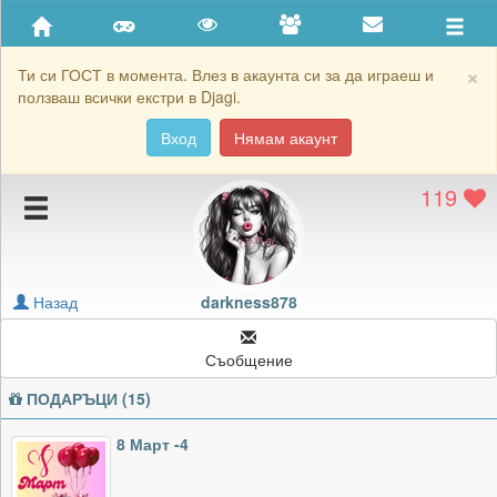
Приятели
Хронология на игри
×
Ти си ГОСТ в момента. Влез в акаунта си за да играеш и
ползваш всички екстри в Djagi.
Активност
Вход
Нямам акаунт
Постижения
119
Подаръците на darkness878
Картичките на darkness878
Блокирай darkness878
Назад
darkness878
Съобщение
ПОДАРЪЦИ (15)
8 Март -4