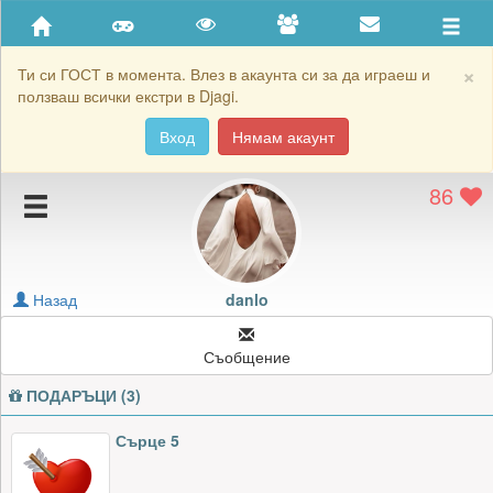
Приятели
Хронология на игри
×
Ти си ГОСТ в момента. Влез в акаунта си за да играеш и
ползваш всички екстри в Djagi.
Активност
Вход
Нямам акаунт
Постижения
86
Подаръците на danlo
Картичките на danlo
Блокирай danlo
Назад
danlo
Съобщение
ПОДАРЪЦИ (3)
Сърце 5