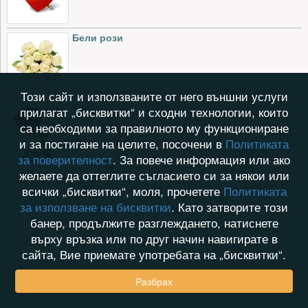
Бели рози
Този сайт и използваните от него външни услуги
Роза
прилагат „бисквитки“ и сходни технологии, които
са необходими за правилното му функциониране
и за постигане на целите, посочени в
Политиката
за поверителност
. За повече информация или ако
желаете да оттеглите съгласието си за някои или
всички „бисквитки“, моля, прочетете
Политиката
за използване на бисквитки
. Като затворите този
банер, продължите разглеждането, натиснете
върху връзка или по друг начин навигирате в
сайта, Вие приемате употребата на „бисквитки“.
Разбрах