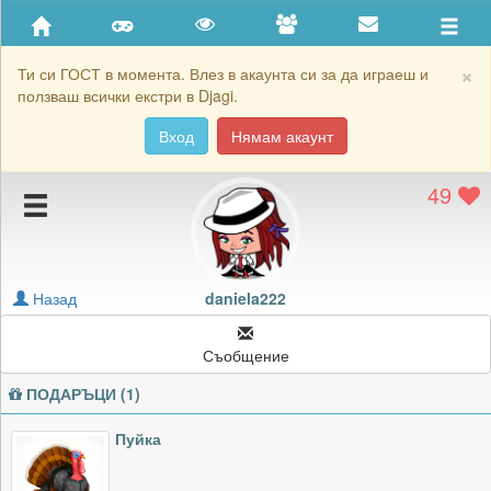
Приятели
Хронология на игри
×
Ти си ГОСТ в момента. Влез в акаунта си за да играеш и
ползваш всички екстри в Djagi.
Активност
Вход
Нямам акаунт
Постижения
49
Подаръците на daniela222
Картичките на daniela222
Блокирай daniela222
Назад
daniela222
Съобщение
ПОДАРЪЦИ (1)
Пуйка