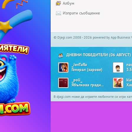
Албум
Изпрати съобщение
© Djagi.com 2008 - 2026 powered by App Business 
ДНЕВНИ ПОБЕДИТЕЛИ (06 АВГУСТ)
_JenTaRo
na
Генерал (зарове)
3.5
_poli_
kl
Ябълкова градина
Ха
В djagi.com може да играете любимите си игри ка