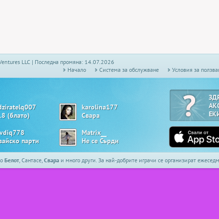
Ventures LLC | Последна промяна: 14.07.2026
Начало
Системa за обслужване
Условия за ползва
ЗД
АК
dziratelq007
karolina177
ЕК
.8 (блато)
Свара
avdiq778
Matrix__
вайско парти
Не се Сърди
то
Белот
, Сантасе,
Свара
и много други. За най-добрите играчи се организират ежесе