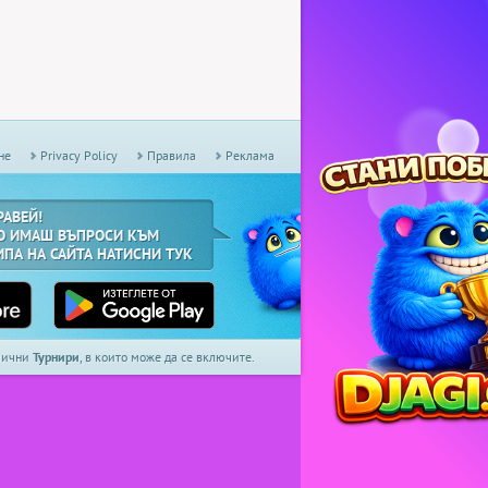
не
Privacy Policy
Правила
Реклама
РАВЕЙ!
О ИМАШ ВЪПРОСИ КЪМ
ИПА НА САЙТА НАТИСНИ ТУК
дмични
Турнири
, в които може да се включите.