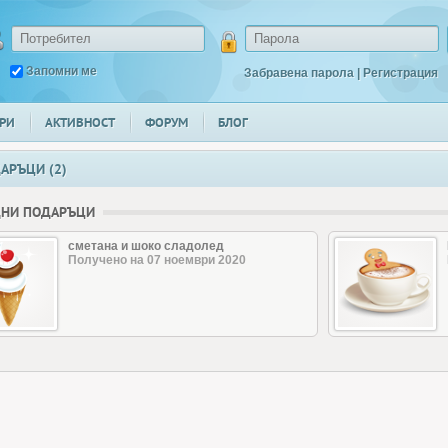
Запомни ме
Забравена парола
|
Регистрация
РИ
АКТИВНОСТ
ФОРУМ
БЛОГ
АРЪЦИ (2)
ДНИ ПОДАРЪЦИ
сметана и шоко сладолед
Получено на 07 ноември 2020