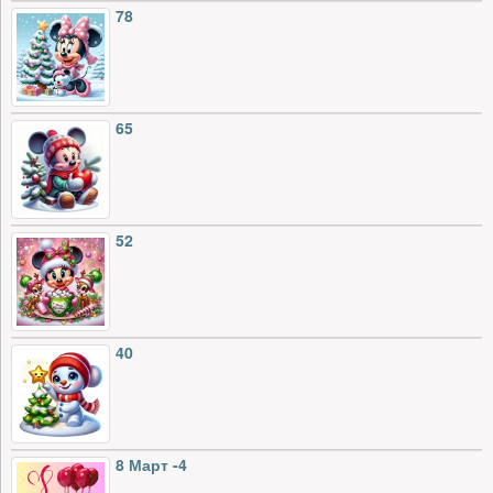
78
65
52
40
8 Март -4