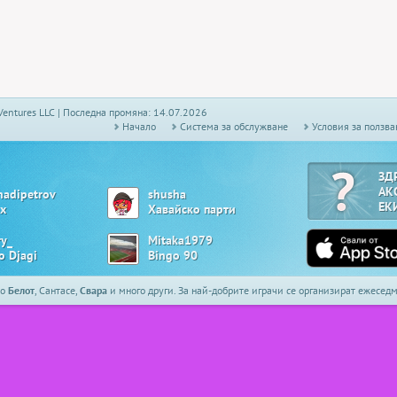
Ventures LLC | Последна промяна: 14.07.2026
Начало
Системa за обслужване
Условия за ползва
ЗД
АК
nadipetrov
shusha
ЕК
х
Хавайско парти
ry_
Mitaka1979
o Djagi
Bingo 90
то
Белот
, Сантасе,
Свара
и много други. За най-добрите играчи се организират ежесе