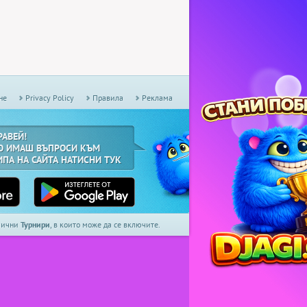
не
Privacy Policy
Правила
Реклама
РАВЕЙ!
О ИМАШ ВЪПРОСИ КЪМ
ИПА НА САЙТА НАТИСНИ ТУК
дмични
Турнири
, в които може да се включите.