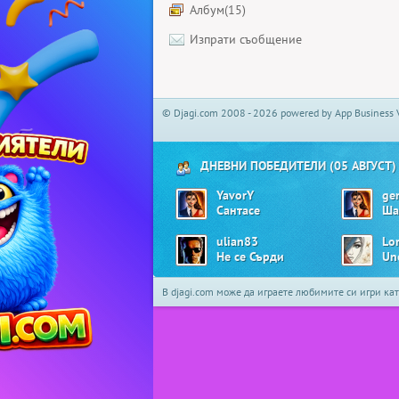
Албум(15)
Изпрати съобщение
© Djagi.com 2008 - 2026 powered by App Business 
ДНЕВНИ ПОБЕДИТЕЛИ (05 АВГУСТ)
YavorY
ge
Сантасе
Ша
ulian83
Lo
Не се Сърди
Un
В djagi.com може да играете любимите си игри ка