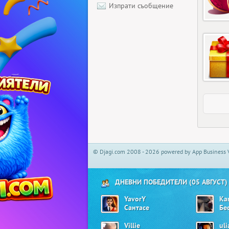
Изпрати съобщение
© Djagi.com 2008 - 2026 powered by App Business 
ДНЕВНИ ПОБЕДИТЕЛИ (05 АВГУСТ)
YavorY
Ka
Сантасе
Бе
Villie
ul