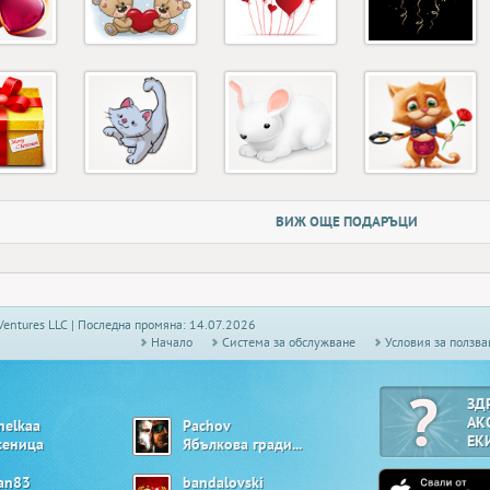
ВИЖ ОЩЕ ПОДАРЪЦИ
Ventures LLC | Последна промяна: 14.07.2026
Начало
Системa за обслужване
Условия за ползва
ЗД
АК
nelkaa
Pachov
ЕК
сеница
Ябълкова градина
ian83
bandalovski