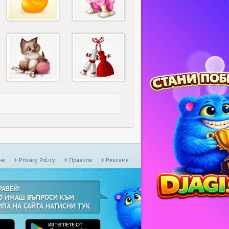
не
Privacy Policy
Правила
Реклама
РАВЕЙ!
О ИМАШ ВЪПРОСИ КЪМ
ИПА НА САЙТА НАТИСНИ ТУК