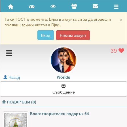
Приятели
Хронология на игри
×
Ти си ГОСТ в момента. Влез в акаунта си за да играеш и
ползваш всички екстри в Djagi.
Активност
Вход
Нямам акаунт
Постижения
39
Подаръците на Worlds
Картичките на Worlds
Блокирай Worlds
Назад
Worlds
Съобщение
ПОДАРЪЦИ (8)
Благотворителен подарък 64