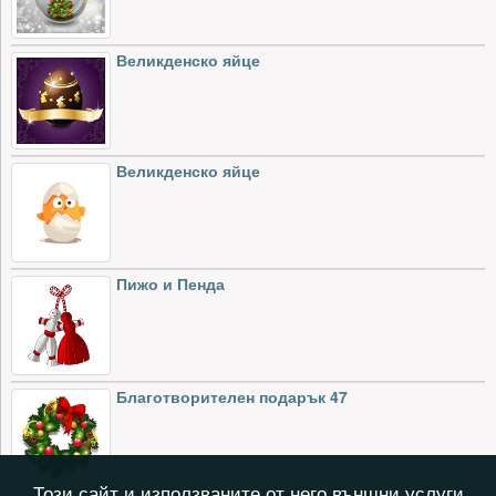
Великденско яйце
Великденско яйце
Пижо и Пенда
Благотворителен подарък 47
Този сайт и използваните от него външни услуги