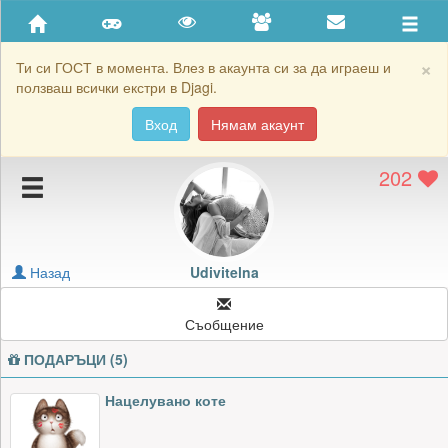
Приятели
Хронология на игри
×
Ти си ГОСТ в момента. Влез в акаунта си за да играеш и
ползваш всички екстри в Djagi.
Активност
Вход
Нямам акаунт
Постижения
202
Подаръците на Udivitelna
Картичките на Udivitelna
Блокирай Udivitelna
Назад
Udivitelna
Съобщение
ПОДАРЪЦИ (5)
Нацелувано коте