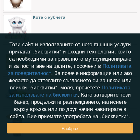
Коте с кубчета
Този сайт и използваните от него външни услуги
Златна кредитна карта
прилагат „бисквитки“ и сходни технологии, които
са необходими за правилното му функциониране
и за постигане на целите, посочени в
Политиката
за поверителност
. За повече информация или ако
желаете да оттеглите съгласието си за някои или
Спящо мече
всички „бисквитки“, моля, прочетете
Политиката
за използване на бисквитки
. Като затворите този
банер, продължите разглеждането, натиснете
върху връзка или по друг начин навигирате в
Цветя за теб
сайта, Вие приемате употребата на „бисквитки“.
Разбрах