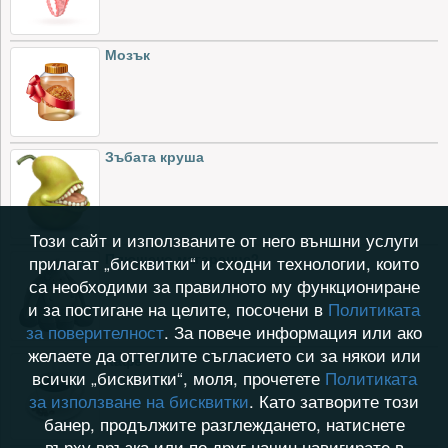
Мозък
Зъбата круша
Този сайт и използваните от него външни услуги
Плюшено магаренце2
прилагат „бисквитки“ и сходни технологии, които
са необходими за правилното му функциониране
и за постигане на целите, посочени в
Политиката
за поверителност
. За повече информация или ако
желаете да оттеглите съгласието си за някои или
Кафе
всички „бисквитки“, моля, прочетете
Политиката
за използване на бисквитки
. Като затворите този
банер, продължите разглеждането, натиснете
върху връзка или по друг начин навигирате в