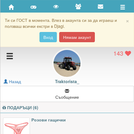
Приятели
Хронология на игри
×
Ти си ГОСТ в момента. Влез в акаунта си за да играеш и
ползваш всички екстри в Djagi.
Активност
Вход
Нямам акаунт
Постижения
143
Подаръците на Traktorista_
Картичките на Traktorista_
Блокирай Traktorista_
Назад
Traktorista_
Съобщение
ПОДАРЪЦИ (6)
Розови гащички