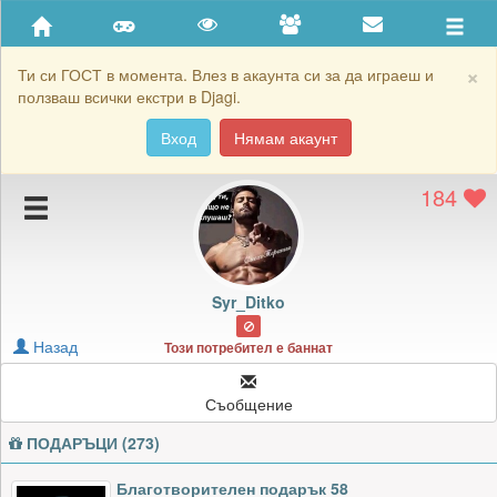
Приятели
Хронология на игри
×
Ти си ГОСТ в момента. Влез в акаунта си за да играеш и
ползваш всички екстри в Djagi.
Активност
Вход
Нямам акаунт
Постижения
184
Подаръците на Syr_Ditko
Картичките на Syr_Ditko
Блокирай Syr_Ditko
Syr_Ditko
Назад
Този потребител е баннат
Съобщение
ПОДАРЪЦИ (273)
Благотворителен подарък 58