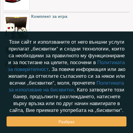
Комплект за игра
Този сайт и използваните от него външни услуги
Комплект за игра
прилагат „бисквитки“ и сходни технологии, които
са необходими за правилното му функциониране
и за постигане на целите, посочени в
Политиката
за поверителност
. За повече информация или ако
желаете да оттеглите съгласието си за някои или
всички „бисквитки“, моля, прочетете
Политиката
за използване на бисквитки
. Като затворите този
банер, продължите разглеждането, натиснете
върху връзка или по друг начин навигирате в
сайта, Вие приемате употребата на „бисквитки“.
Разбрах