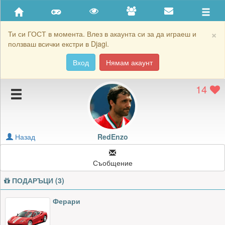
Приятели
Хронология на игри
×
Ти си ГОСТ в момента. Влез в акаунта си за да играеш и
ползваш всички екстри в Djagi.
Активност
Вход
Нямам акаунт
Постижения
14
Подаръците на RedEnzo
Картичките на RedEnzo
Блокирай RedEnzo
Назад
RedEnzo
Съобщение
ПОДАРЪЦИ (3)
Ферари