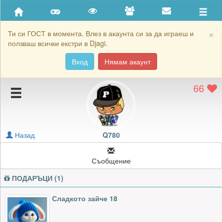
Приятели
Хронология на игри
×
Ти си ГОСТ в момента. Влез в акаунта си за да играеш и
ползваш всички екстри в Djagi.
Активност
Вход
Нямам акаунт
Постижения
66
Подаръците на Q780
Картичките на Q780
Блокирай Q780
Назад
Q780
Съобщение
ПОДАРЪЦИ (1)
Сладкото зайче 18