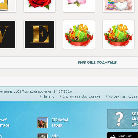
ВИЖ ОЩЕ ПОДАРЪЦИ
Ventures LLC | Последна промяна: 14.07.2026
Начало
Системa за обслужване
Условия за ползва
ЗД
АК
vorY
Ef5dafad
ЕК
нтасе
Табла
ry_
ssis