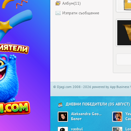
Албум(11)
Изпрати съобщение
© Djagi.com 2008 - 2026 powered by App Business 
ДНЕВНИ ПОБЕДИТЕЛИ (05 АВГУСТ)
Aleksandra Georgieva01
Ya
Белот
Са
vasbul
Lo