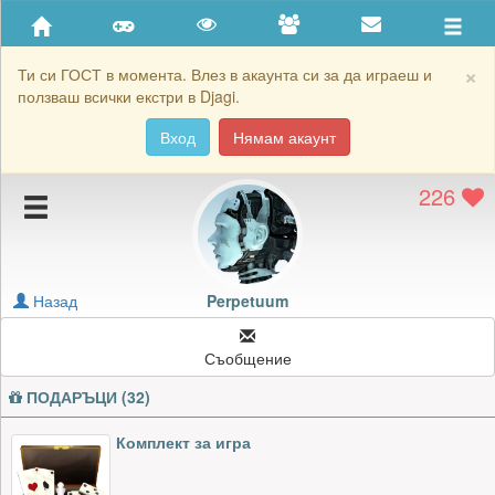
Приятели
Хронология на игри
×
Ти си ГОСТ в момента. Влез в акаунта си за да играеш и
ползваш всички екстри в Djagi.
Активност
Вход
Нямам акаунт
Постижения
226
Подаръците на Perpetuum
Картичките на Perpetuum
Блокирай Perpetuum
Назад
Perpetuum
Съобщение
ПОДАРЪЦИ (32)
Комплект за игра