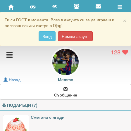
Приятели
Хронология на игри
×
Ти си ГОСТ в момента. Влез в акаунта си за да играеш и
ползваш всички екстри в Djagi.
Активност
Вход
Нямам акаунт
Постижения
128
Подаръците на Memmo
Картичките на Memmo
Блокирай Memmo
Назад
Memmo
Съобщение
ПОДАРЪЦИ (7)
Сметана с ягоди