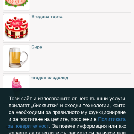
Ягодова торта
Бира
ягодов сладолед
Този сайт и използваните от него външни услуги
прилагат „бисквитки“ и сходни технологии, които
Забавна мартеничка
са необходими за правилното му функциониране
и за постигане на целите, посочени в
Политиката
за поверителност
. За повече информация или ако
желаете да оттеглите съгласието си за някои или