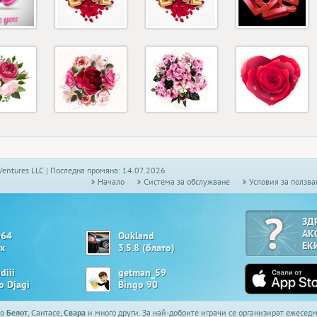
Ventures LLC | Последна промяна: 14.07.2026
Начало
Системa за обслужване
Условия за ползва
ЗД
АК
o64
Oukland
ЕК
х
3.5.8 (блато)
diii
getman_59
o Djagi
Bingo 90
то
Белот
, Сантасе,
Свара
и много други. За най-добрите играчи се организират ежесе