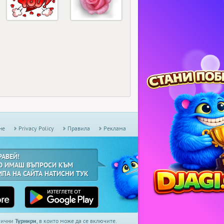
не
Privacy Policy
Правила
Реклама
РАВЕЙ!
О ИМАШ ВЪПРОСИ КЪМ
ИПА НА САЙТА НАТИСНИ ТУК
дмични
Турнири
, в които може да се включите.