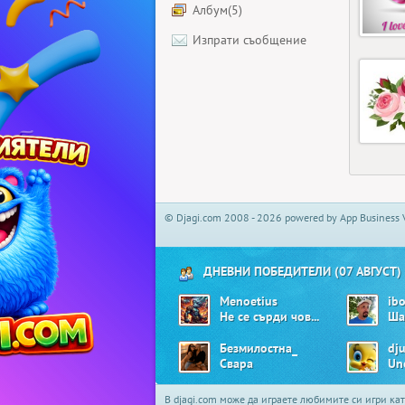
Албум(5)
Изпрати съобщение
© Djagi.com 2008 - 2026 powered by App Business 
ДНЕВНИ ПОБЕДИТЕЛИ (07 АВГУСТ)
Menoetius
ib
Не се сърди човече
Ша
Безмилостна_
dju
Свара
Un
В djagi.com може да играете любимите си игри ка