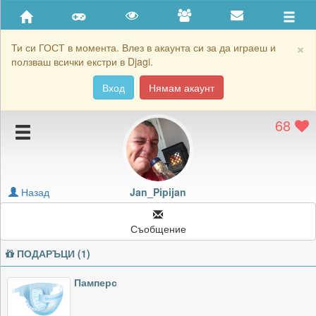
Приятели
Хронология на игри
×
Ти си ГОСТ в момента. Влез в акаунта си за да играеш и
ползваш всички екстри в Djagi.
Активност
Вход
Нямам акаунт
Постижения
68
Подаръците на Jan_Pipijan
Картичките на Jan_Pipijan
Блокирай Jan_Pipijan
Назад
Jan_Pipijan
Съобщение
ПОДАРЪЦИ (1)
Памперс