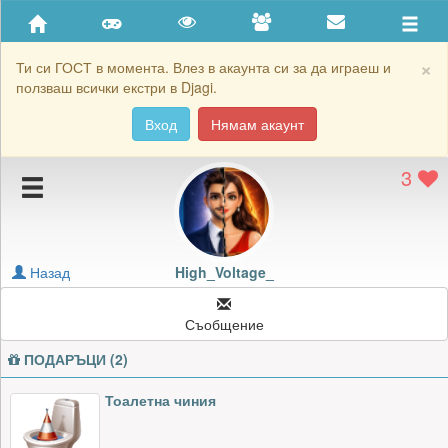
Приятели
Хронология на игри
×
Ти си ГОСТ в момента. Влез в акаунта си за да играеш и
ползваш всички екстри в Djagi.
Активност
Вход
Нямам акаунт
Постижения
3
Подаръците на High_Voltage_
Картичките на High_Voltage_
Блокирай High_Voltage_
Назад
High_Voltage_
Съобщение
ПОДАРЪЦИ (2)
Тоалетна чиния