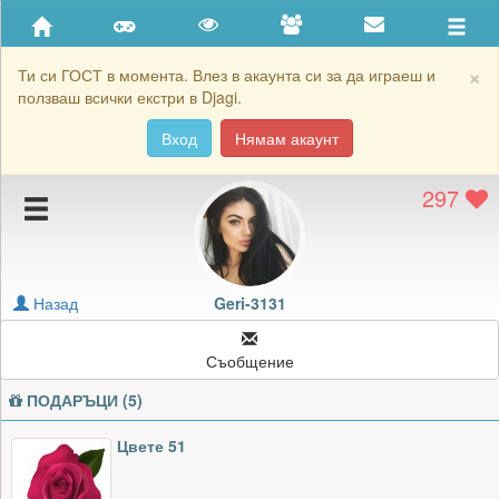
Приятели
Хронология на игри
×
Ти си ГОСТ в момента. Влез в акаунта си за да играеш и
ползваш всички екстри в Djagi.
Активност
Вход
Нямам акаунт
Постижения
297
Подаръците на Geri-3131
Картичките на Geri-3131
Блокирай Geri-3131
Назад
Geri-3131
Съобщение
ПОДАРЪЦИ (5)
Цвете 51