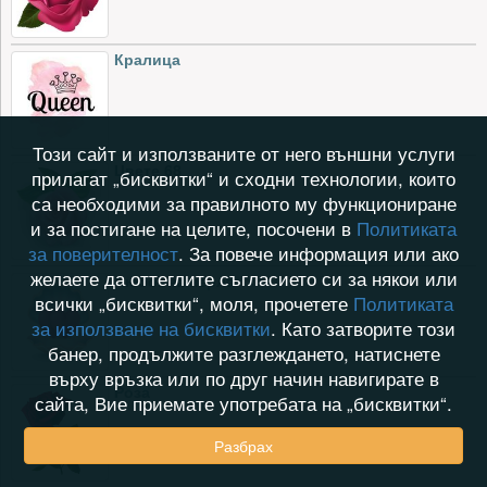
Кралица
Този сайт и използваните от него външни услуги
Цвете 68
прилагат „бисквитки“ и сходни технологии, които
са необходими за правилното му функциониране
и за постигане на целите, посочени в
Политиката
за поверителност
. За повече информация или ако
желаете да оттеглите съгласието си за някои или
Любовна перла
всички „бисквитки“, моля, прочетете
Политиката
за използване на бисквитки
. Като затворите този
банер, продължите разглеждането, натиснете
върху връзка или по друг начин навигирате в
Роза
сайта, Вие приемате употребата на „бисквитки“.
Разбрах